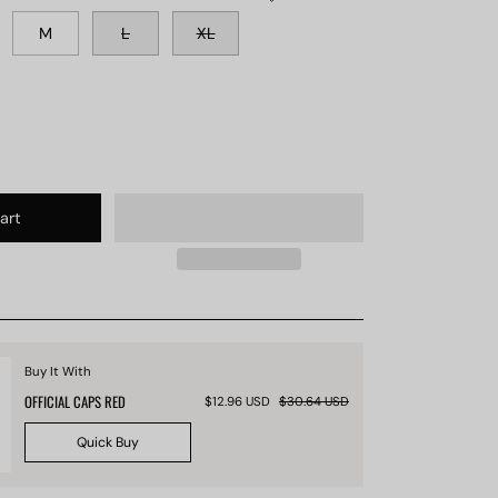
M
L
XL
art
Buy It With
OFFICIAL CAPS RED
$12.96 USD
$30.64 USD
Quick Buy