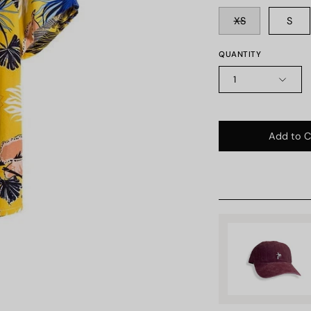
XS
S
QUANTITY
1
Add to C