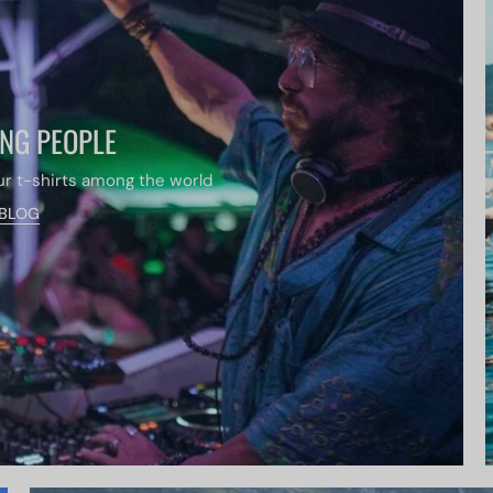
NG PEOPLE
r t-shirts among the world
BLOG