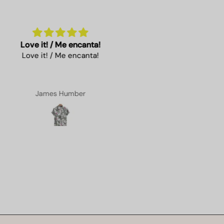
ve it! / Me encanta!
Perfect fit!
ove it! / Me encanta!
James Humber
Felix