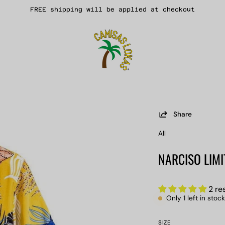
FREE shipping will be applied at checkout
Share
Open
image
All
lightbox
NARCISO LIMI
2 re
Only
1
left in stock
SIZE