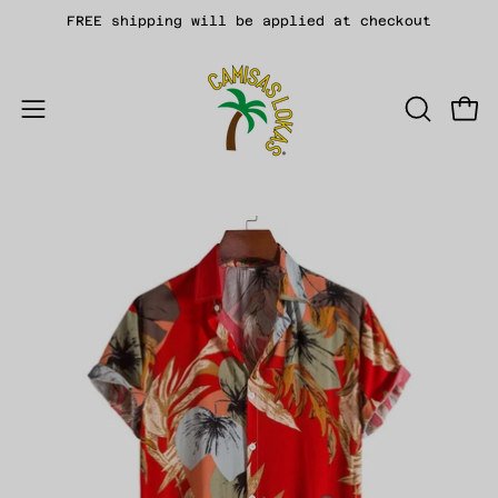
Skip
FREE shipping will be applied at checkout
to
content
Open
OPEN
Open
SEARCH
navigation
BAR
menu
Open
Op
image
im
lightbox
li