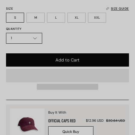
SIZE
SIZE GUIDE
S
M
L
XL
XXL
QUANTITY
1
Add to Cart
Buy It With
OFFICIAL CAPS RED
$12.96 USD
$30.64 USD
Quick Buy